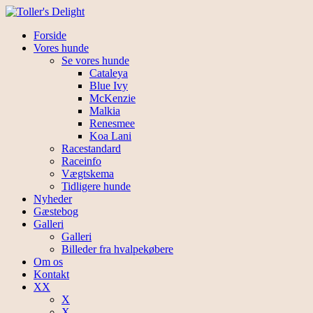
Forside
Vores hunde
Se vores hunde
Cataleya
Blue Ivy
McKenzie
Malkia
Renesmee
Koa Lani
Racestandard
Raceinfo
Vægtskema
Tidligere hunde
Nyheder
Gæstebog
Galleri
Galleri
Billeder fra hvalpekøbere
Om os
Kontakt
XX
X
X