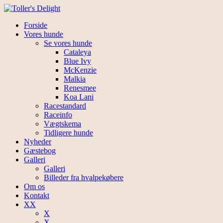
Forside
Vores hunde
Se vores hunde
Cataleya
Blue Ivy
McKenzie
Malkia
Renesmee
Koa Lani
Racestandard
Raceinfo
Vægtskema
Tidligere hunde
Nyheder
Gæstebog
Galleri
Galleri
Billeder fra hvalpekøbere
Om os
Kontakt
XX
X
X