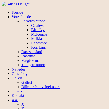
Forside
Vores hunde
Se vores hunde
Cataleya
Blue Ivy
McKenzie
Malkia
Renesmee
Koa Lani
Racestandard
Raceinfo
Vægtskema
Tidligere hunde
Nyheder
Gæstebog
Galleri
Galleri
Billeder fra hvalpekøbere
Om os
Kontakt
XX
X
X