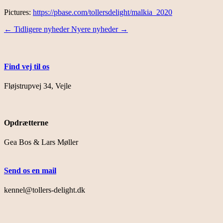
Pictures:
https://pbase.com/tollersdelight/malkia_2020
←
Tidligere nyheder
Nyere nyheder
→
Find vej til os
Fløjstrupvej 34, Vejle
Opdrætterne
Gea Bos & Lars Møller
Send os en mail
kennel@tollers-delight.dk