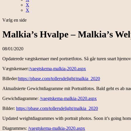
X
X
Vælg en side
Malkia’s Hvalpe – Malkia’s Wel
08/01/2020
Opdaterede vægtskemaer med portrætfotos. Så går turen snart hjemover 
Vægtskemaer:
/vaegtskema-malkia-2020.aspx
Billeder:
https://pbase.com/tollersdelight/malkia_2020
Aktualisierte Gewichtdiagramme mit Portraitfotos. Bald geht es ab nac
Gewichdiagramme:
/vaegtskema-malkia-2020.aspx
Bilder:
https://pbase.com/tollersdelight/malkia_2020
Updated weightdiagrammes with portrait photos. Soon it’s going home f
Diagrammes:
/vaegtskema-malkia-2020.aspx