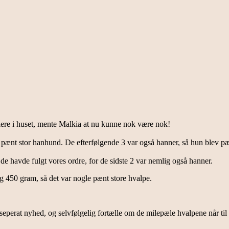
llere i huset, mente Malkia at nu kunne nok være nok!
pænt stor hanhund. De efterfølgende 3 var også hanner, så hun blev pæn
e havde fulgt vores ordre, for de sidste 2 var nemlig også hanner.
og 450 gram, så det var nogle pænt store hvalpe.
seperat nyhed, og selvfølgelig fortælle om de milepæle hvalpene når til