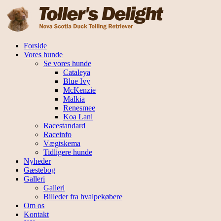
Forside
Vores hunde
Se vores hunde
Cataleya
Blue Ivy
McKenzie
Malkia
Renesmee
Koa Lani
Racestandard
Raceinfo
Vægtskema
Tidligere hunde
Nyheder
Gæstebog
Galleri
Galleri
Billeder fra hvalpekøbere
Om os
Kontakt