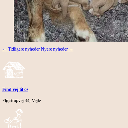
←
Tidligere nyheder
Nyere nyheder
→
Find vej til os
Fløjstrupvej 34, Vejle