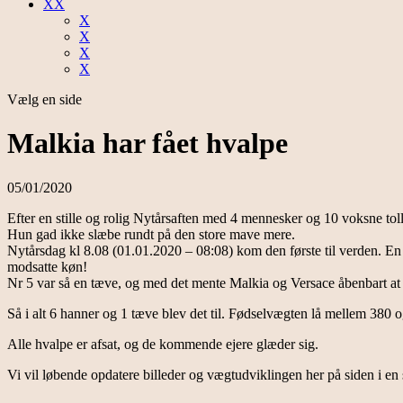
XX
X
X
X
X
Vælg en side
Malkia har fået hvalpe
05/01/2020
Efter en stille og rolig Nytårsaften med 4 mennesker og 10 voksne to
Hun gad ikke slæbe rundt på den store mave mere.
Nytårsdag kl 8.08 (01.01.2020 – 08:08) kom den første til verden. En 
modsatte køn!
Nr 5 var så en tæve, og med det mente Malkia og Versace åbenbart at d
Så i alt 6 hanner og 1 tæve blev det til. Fødselvægten lå mellem 380 
Alle hvalpe er afsat, og de kommende ejere glæder sig.
Vi vil løbende opdatere billeder og vægtudviklingen her på siden i en 